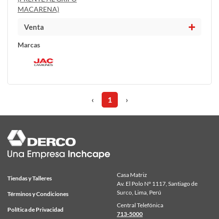
MACARENA)
Venta
Marcas
‹
1
›
Casa Matriz
Tiendas y Talleres
Av. El Polo N° 1117, Santiago de
Surco, Lima, Perú
Términos y Condiciones
Central Telefónica
Política de Privacidad
713-5000